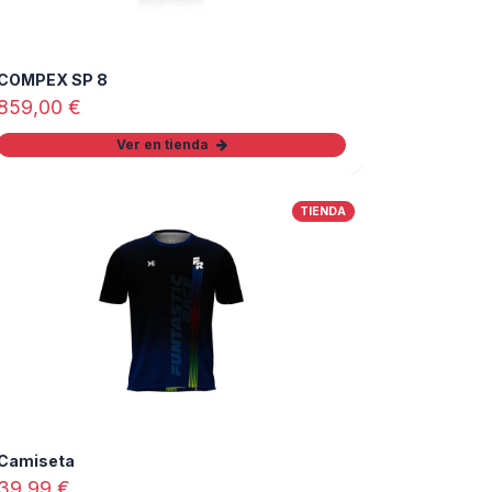
COMPEX SP 8
859,00
€
Ver en tienda
TIENDA
Camiseta
39,99
€