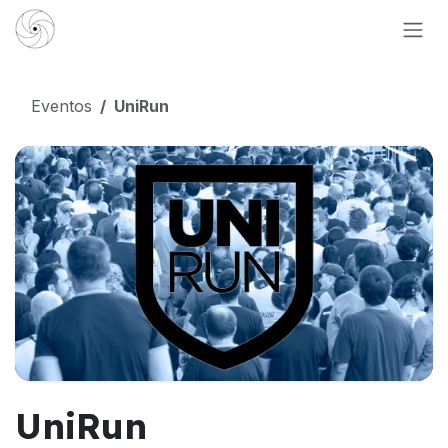
Ir al contenido
Eventos
UniRun
UniRun