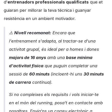
d'
entrenadors professionals qualificats
que et
guiaran per millorar la teva tècnica i guanyar
resistència en un ambient motivador.
⚠️
Nivell recomanat:
Encara que
l'entrenament s'adapta, al tractar-se d'una
activitat grupal, és ideal per a homes i dones
majors de 16 anys
amb una
base mínima
d'activitat física
que puguin completar una
sessió de
60 minuts
(incloent-hi uns
30 minuts
de carrera
contínua).
Si no compleixes els requisits i vols iniciar-te
en el món del
running
, posa't en contacte amb
nosaltres. Envia'ns un correu electrònic a