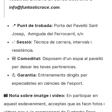
info@funtasticrace.com
.
📍
Punt de trobada:
Porta del Pavelló Sant
Josep, Avinguda del Ferrocarril, s/n
✅
Sessió:
Tècnica de carrera, intervals i
resistència.
🎒
Comoditat:
Disposem d'un espai al pavelló
per deixar les teves pertinences.
💪
Garantia:
Entrenaments dirigits per
especialistes en ciències de l'esport.
📸 Nota sobre imatge i vídeo:
En participar en
aquest esdeveniment, acceptes que es facin fotos i
vídeos per a ús promocional de Funtastic Race.