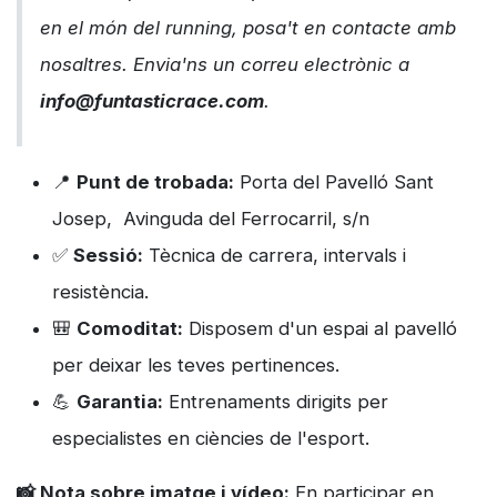
en el món del
running
, posa't en contacte amb
nosaltres. Envia'ns un correu electrònic a
info@funtasticrace.com
.
📍
Punt de trobada:
Porta del Pavelló Sant
Josep, Avinguda del Ferrocarril, s/n
✅
Sessió:
Tècnica de carrera, intervals i
resistència.
🎒
Comoditat:
Disposem d'un espai al pavelló
per deixar les teves pertinences.
💪
Garantia:
Entrenaments dirigits per
especialistes en ciències de l'esport.
📸 Nota sobre imatge i vídeo:
En participar en