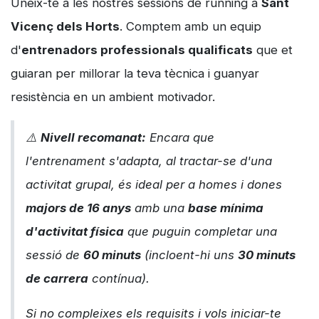
Uneix-te a les nostres sessions de running a
Sant
Vicenç dels Horts
. Comptem amb un equip
d'
entrenadors professionals qualificats
que et
guiaran per millorar la teva tècnica i guanyar
resistència en un ambient motivador.
⚠️
Nivell recomanat:
Encara que
l'entrenament s'adapta, al tractar-se d'una
activitat grupal, és ideal per a homes i dones
majors de 16 anys
amb una
base mínima
d'activitat física
que puguin completar una
sessió de
60 minuts
(incloent-hi uns
30 minuts
de carrera
contínua).
Si no compleixes els requisits i vols iniciar-te