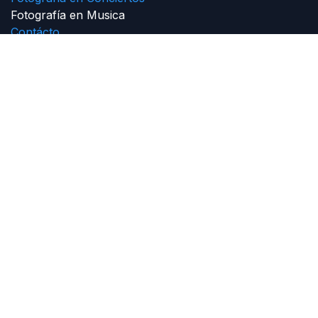
Fotografía en Musica
Contácto
Sobre nosotros
Somos un equipo de personas apasionadas cuyo
objetivo es mejorar la vida de todos a través de la
fotografía, somos disruptivos y buscamos sacar la
mejor cara de ti, expresando lo que realmente
necesitas en una imagen.
Contáctenos
Contacto
josebphoto@gmail.com