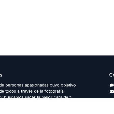
s
C
e personas apasionadas cuyo objetivo
de todos a través de la fotografía,
y buscamos sacar la mejor cara de ti,
 realmente necesitas en una imagen.