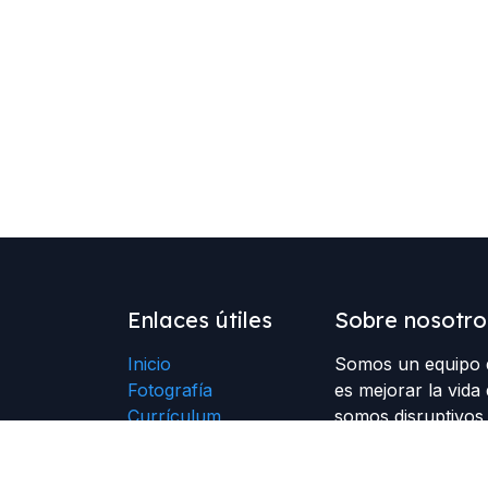
Enlaces útiles
Sobre nosotro
Inicio
Somos un equipo d
Fotografía
es mejorar la vida 
Currículum
somos disruptivos 
Fotografía Books
expresando lo que
Fotografía en