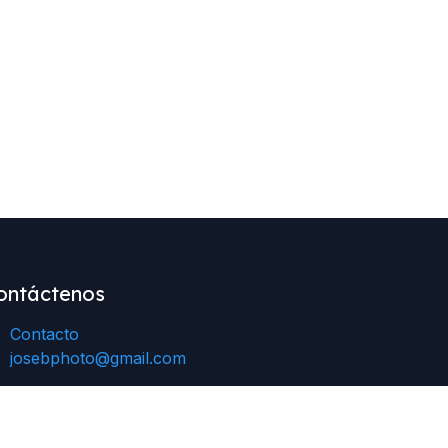
ontáctenos
Contacto
josebphoto@gmail.com