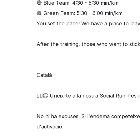
🔵 Blue Team: 4:30 - 5:30 min/km
🟢 Green Team: 5:30 - 6:00 min/km
You set the pace! We have a place to leav
After the training, those who want to stick
Català
🏃‍♀️🤗 Uneix-te a la nostra Social Run! Fes
No hi ha excuses. Si l'endemà competeixes
d'activació.