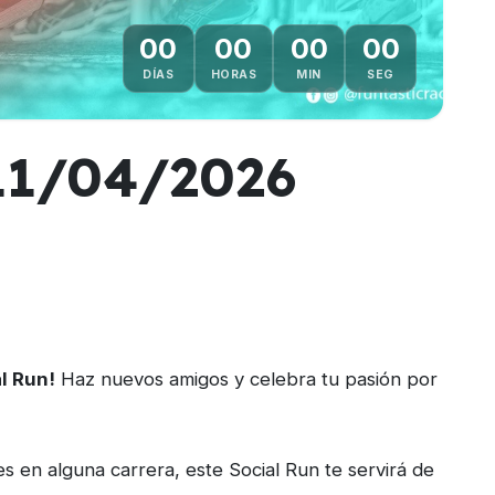
00
00
00
00
DÍAS
HORAS
MIN
SEG
 11/04/2026
l Run!
Haz nuevos amigos y celebra tu pasión por
es en alguna carrera, este Social Run te servirá de