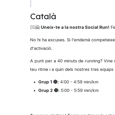
Català
🏃‍♀️🤗
Uneix-te a la nostra Social Run!
Fe
No hi ha excuses. Si l'endemà competeixes
d'activació.
A punt per a 40 minuts de running? Vine s
teu ritme i a quin dels nostres tres equips 
Grup 1 🔴:
4:00 - 4:59 min/km
Grup 2 🔵:
5:00 - 5:59 min/km