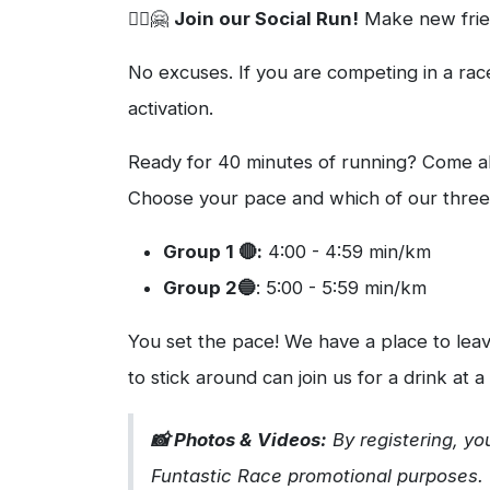
🏃‍♀️🤗
Join our Social Run!
Make new frien
No excuses. If you are competing in a race
activation.
Ready for 40 minutes of running? Come alo
Choose your pace and which of our three 
Group 1 🔴:
4:00 - 4:59 min/km
Group 2🔵
: 5:00 - 5:59 min/km
You set the pace! We have a place to leav
to stick around can join us for a drink at a 
📸 Photos & Videos:
By registering, yo
Funtastic Race promotional purposes.