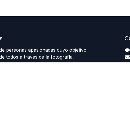
s
C
e personas apasionadas cuyo objetivo
de todos a través de la fotografía,
y buscamos sacar la mejor cara de ti,
 realmente necesitas en una imagen.