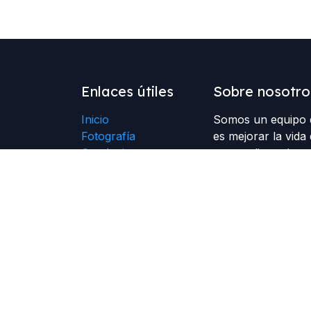
Enlaces útiles
Sobre nosotro
Inicio
Somos un equipo d
Fotografía
es mejorar la vida 
Currículum
somos disruptivos 
Fotografía Books
expresando lo que
Fotografía en
Conciertos
Fotografía en
Musica
Contácto