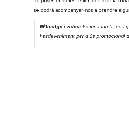
Tu poses el ritme! Tenim on deixar la rob
se podrà acompanyar-nos a prendre algun
📸 Imatge i vídeo:
En inscriure't, acce
l'esdeveniment per a ús promocional 