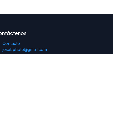
ontáctenos
Contacto
josebphoto@gmail.com