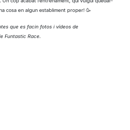
a. Un cop acabat l’entrenament, qui vulgui quedar-
a cosa en algun establiment proper! 🥳
ptes que es facin fotos i vídeos de
de Funtastic Race.