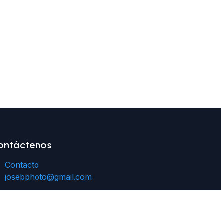
ontáctenos
Contacto
josebphoto@gmail.com