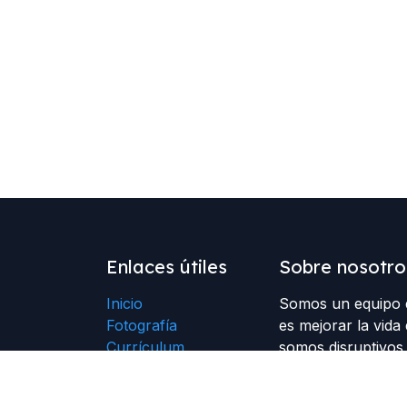
Enlaces útiles
Sobre nosotro
Inicio
Somos un equipo d
Fotografía
es mejorar la vida 
Currículum
somos disruptivos 
Fotografía Books
expresando lo que
Fotografía en