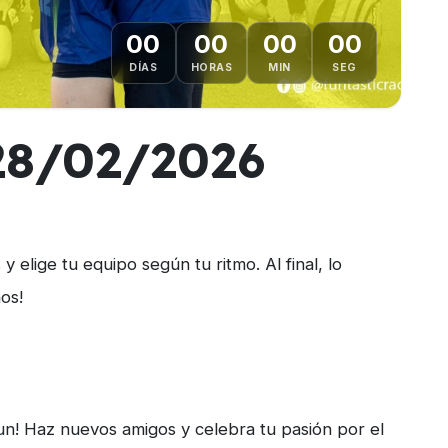
00
00
00
00
DÍAS
HORAS
MIN
SEG
 28/02/2026
 elige tu equipo según tu ritmo. Al final, lo
os!
Run! Haz nuevos amigos y celebra tu pasión por el