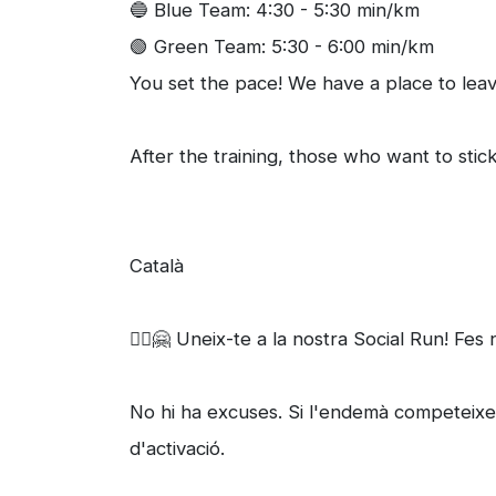
🔵 Blue Team: 4:30 - 5:30 min/km
🟢 Green Team: 5:30 - 6:00 min/km
You set the pace! We have a place to leav
After the training, those who want to stick
Català
🏃‍♀️🤗 Uneix-te a la nostra Social Run! Fes
No hi ha excuses. Si l'endemà competeixes
d'activació.