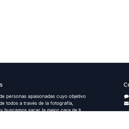
s
C
e personas apasionadas cuyo objetivo
de todos a través de la fotografía,
y buscamos sacar la mejor cara de ti,
 realmente necesitas en una imagen.