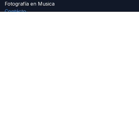
Fotografía en Musica
Contácto
Sobre nosotros
Somos un equipo de personas apasionadas cuyo
objetivo es mejorar la vida de todos a través de la
fotografía, somos disruptivos y buscamos sacar la
mejor cara de ti, expresando lo que realmente
necesitas en una imagen.
Contáctenos
Contacto
josebphoto@gmail.com