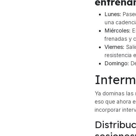
entrena
Lunes:
Paseo
una cadenci
Miércoles:
En
frenadas y 
Viernes:
Sali
resistencia 
Domingo:
De
Interm
Ya dominas las r
eso que ahora e
incorporar inter
Distribu