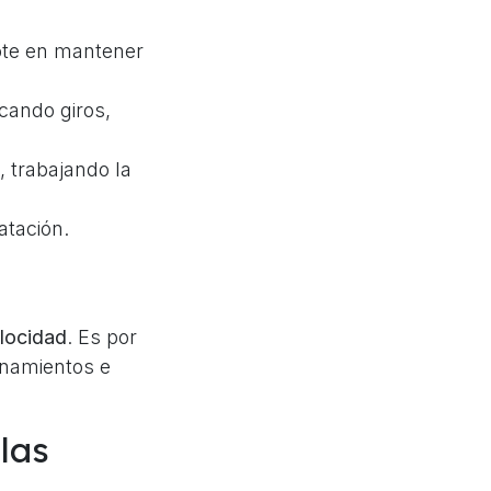
dote en mantener
cando giros,
 trabajando la
atación.
elocidad
. Es por
enamientos e
las