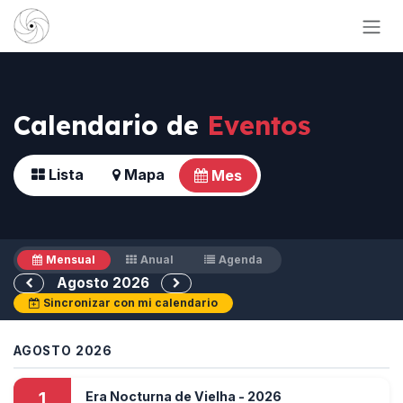
Ir al contenido
Calendario de
Eventos
Lista
Mapa
Mes
Mensual
Anual
Agenda
Agosto 2026
Sincronizar con mi calendario
AGOSTO 2026
1
Era Nocturna de Vielha - 2026