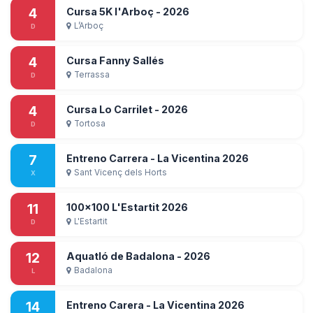
4
Cursa 5K l'Arboç - 2026
L’Arboç
D
4
Cursa Fanny Sallés
Terrassa
D
4
Cursa Lo Carrilet - 2026
Tortosa
D
7
Entreno Carrera - La Vicentina 2026
Sant Vicenç dels Horts
X
11
100x100 L'Estartit 2026
L'Estartit
D
12
Aquatló de Badalona - 2026
Badalona
L
14
Entreno Carera - La Vicentina 2026