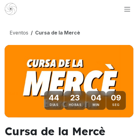
Ir al contenido
Eventos
Cursa de la Mercè
44
23
04
08
DÍAS
HORAS
MIN
SEG
Cursa de la Mercè