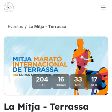
Ir al contenido
Eventos
La Mitja - Terrassa
204
16
33
16
DÍAS
HORAS
MIN
SEG
La Mitja - Terrassa