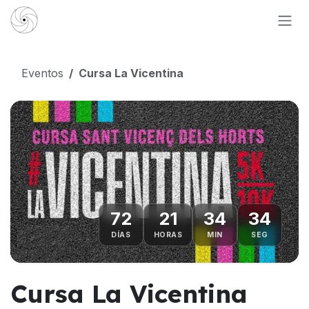
Ir al contenido
Eventos
Cursa La Vicentina
72
21
34
33
DÍAS
HORAS
MIN
SEG
Cursa La Vicentina