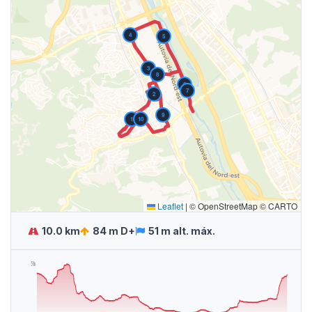
4
5
3
8
6
7
2
9
1
10
Leaflet
|
© OpenStreetMap © CARTO
10.0 km
84 m D+
51 m alt. máx.
51m