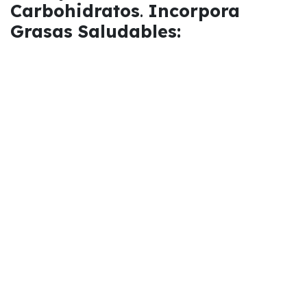
Carbohidratos
.
Incorpora
Grasas Saludables:
Incluir grasas saludables en tu dieta aporta
saciedad y contribuye a un equilibrio nutricional.
Opta por:
Aguacates:
Ricos en grasas monoinsaturadas
y fibra, proporcionan una fuente de energía
duradera.
Frutos Secos y Semillas:
Almendras, nueces,
chia y linaza ofrecen grasas saludables,
proteínas y fibra.
Aceite de Oliva Extra Virgen:
Ideal para
aderezos y cocinar, este aceite es rico en
ácidos grasos monoinsaturados y
antioxidantes.