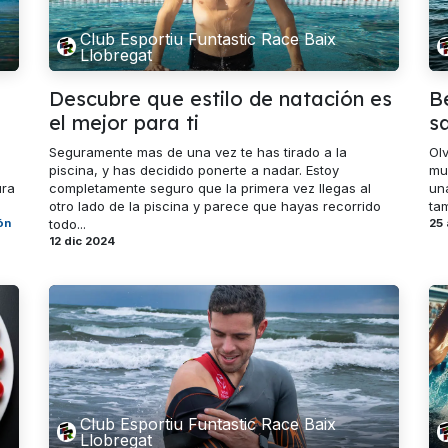
Club Esportiu Funtastic Race Baix
Llobregat
Descubre que estilo de natación es
B
el mejor para ti
sa
Seguramente mas de una vez te has tirado a la
Ol
piscina, y has decidido ponerte a nadar. Estoy
mu
ura
completamente seguro que la primera vez llegas al
un
otro lado de la piscina y parece que hayas recorrido
tam
ón
todo...
25
12 dic 2024
Club Esportiu Funtastic Race Baix
Llobregat