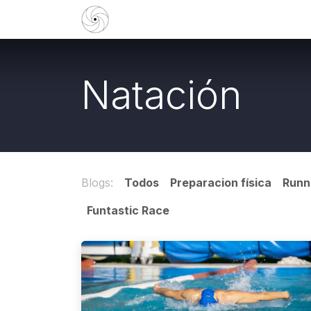
Ir al contenido
Currículum
Books
Creadores d
Natación
Blogs:
Todos
Preparacion física
Runn
Funtastic Race